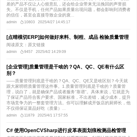
差的产品不仅让人心烦意乱，还会给企业带来无法挽回的声誉损
失。不仅是手机，任何产品如果质量出现问题，都会影响到消费者
的信任，甚至会直接导致企业的衰...
admin
10803
2025/4/27 14:45:17
[点晴模切ERP]如何做好来料、制程、成品 检验质量管理
阅读原文：原文链接
admin
9457
2025/4/2 14:29:09
[企业管理]质量管理是干啥的？QA、QC、QE有什么区
别？
——质量管理到底是干啥的？QA、QC、QE又是啥区别？今天就
跟大家唠唠质量管理这件事。1.质量管理到底是干啥的？质量管
理，说白了，就是确保产品或者服务“靠谱”。具体来说，它就是为
了保证产品符合客户要求、国家标准，不出差错，减少成本，提升
市场竞争力的一整套管理方法。你可以理解成开饭店的厨师长，他
不仅得保证菜品好吃（质量）...
admin
11879
2025/4/1 17:57:55
C# 使用OpenCVSharp进行皮革表面划痕检测品检管理