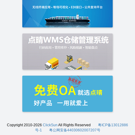
Copyright 2010-2026
ClickSun
All Rights Reserved
粤ICP备13012886
号-1
粤公网安备44030602007207号