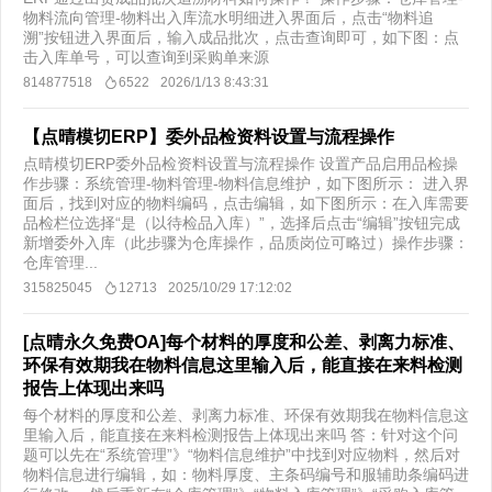
物料流向管理-物料出入库流水明细进入界面后，点击“物料追
溯”按钮进入界面后，输入成品批次，点击查询即可，如下图：点
击入库单号，可以查询到采购单来源
814877518
6522
2026/1/13 8:43:31
【点晴模切ERP】委外品检资料设置与流程操作
点晴模切ERP委外品检资料设置与流程操作 设置产品启用品检操
作步骤：系统管理-物料管理-物料信息维护，如下图所示： 进入界
面后，找到对应的物料编码，点击编辑，如下图所示：在入库需要
品检栏位选择“是（以待检品入库）”，选择后点击“编辑”按钮完成
新增委外入库（此步骤为仓库操作，品质岗位可略过）操作步骤：
仓库管理...
315825045
12713
2025/10/29 17:12:02
[点晴永久免费OA]每个材料的厚度和公差、剥离力标准、
环保有效期我在物料信息这里输入后，能直接在来料检测
报告上体现出来吗
每个材料的厚度和公差、剥离力标准、环保有效期我在物料信息这
里输入后，能直接在来料检测报告上体现出来吗 答：针对这个问
题可以先在“系统管理”》“物料信息维护”中找到对应物料，然后对
物料信息进行编辑，如：物料厚度、主条码编号和服辅助条编码进