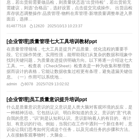
息，若出货前需要做品检，则质量状态选“出货待检”，若出货前无
需建议，则选“合格品”，选好设置，点击提交完成操作。 出货品检
库存状态调整操作:品质管理-物料在库管理-新增质量调整单进入界
面后，选择...
814877518
12620
2025/10/13 10:23:37
[企业管理]质量管理七大工具培训教材ppt
在质量管理领域，七大工具是提升产品质量、优化流程的重要手
段。它们操作简便、实用性强，能帮助我们从复杂的数据和现象中
找到关键问题，为质量改进提供明确方向。以下将逐一介绍这七大
工具。一、检查表（CheckSheet）检查表是一种为收集和整理数
据而设计的表格，它能让数据收集过程更有条理，避免遗漏关键信
息。（一）作用可以系统地...
admin
8078
2025/7/29 13:02:02
[企业管理]员工质量意识提升培训ppt
什么是质量意识意识的定义意识是人类大脑对客观环境的反应，是
一种精神活动。它包括认识、明白和知道的含义。意识的“意”代表
自我的意思，“识”则是认知和认识。意识影响着人的有目的、有计
划、有意识的行动。例如，当我们在工作中遇到一个新任务时，意
识会让我们思考如何完成这个任务，以及完成任务的步骤和方法。
人在接触客观事物时，大脑会...