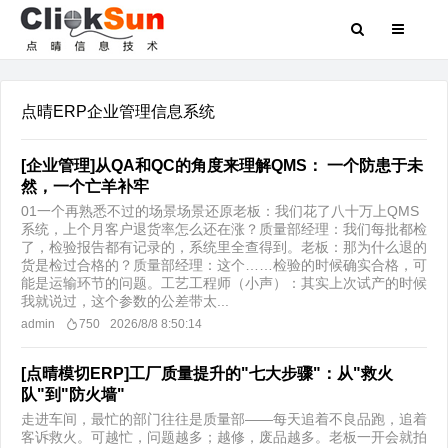
点晴ERP企业管理信息系统
[企业管理]从QA和QC的角度来理解QMS： 一个防患于未
然，一个亡羊补牢
01一个再熟悉不过的场景场景还原老板：我们花了八十万上QMS
系统，上个月客户退货率怎么还在涨？质量部经理：我们每批都检
了，检验报告都有记录的，系统里全查得到。老板：那为什么退的
货是检过合格的？质量部经理：这个……检验的时候确实合格，可
能是运输环节的问题。工艺工程师（小声）：其实上次试产的时候
我就说过，这个参数的公差带太...
admin
750
2026/8/8 8:50:14
[点晴模切ERP]工厂质量提升的"七大步骤"：从"救火
队"到"防火墙"
走进车间，最忙的部门往往是质量部——每天追着不良品跑，追着
客诉救火。可越忙，问题越多；越修，废品越多。老板一开会就拍