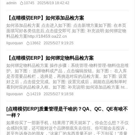
admin
10745
2025/6/19 18:42:42
【点晴模切ERP】如何添加品检方案
如何添加品检方案 点击进入如下图: 点击新增方案如下图: 在本页
面填写好各类信息后,点击提交即可.如下图: 补充说明:如何绑定物
料品检方案http://18459.oa22.cn
liguoquan
13662
2025/5/27 9:19:25
【点晴模切ERP】如何绑定物料品检方案
如何绑定物料品检方案 操作步骤：系统管理-物料管理-物料信息维
护。如下图： 选择物料或产品，点击编辑按钮。如下图： 在入库
是否需要品检栏，选择是，再挑选对应的品检方案。如下图: 设置
好之后，点击提交完成。如下图: 设置完成后，就能在品检制单时
看到对应的品检录入框。如下图: 补充说明:如何添加品检方案 ht...
liguoquan
14219
2025/5/27 9:18:58
[点晴模切ERP]质量管理是干啥的？QA、QC、QE有啥不
一样？
如果你买了一部新手机，结果用了两天就坏了，你会怎么想？不仅
会感到失望，还可能对这个品牌彻底失去信任。你可能会去投诉，
甚至告诉身边的朋友，“这家厂的东西质量不好，千万别买！”质量