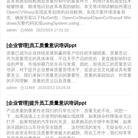
皮革表面划痕检测是质量控制中的重要环节，利用计算机视觉技术
能够快速、精准地识别皮革表面的缺陷。本文将详细讲解如何通过
OpenCVSharp实现皮革划痕的自动检测。实现方案环境准备首
先，确保安装以下NuGet包：OpenCvSharp4OpenCvSharp4.Win
dows完整代码实现usingSystem;using...
admin
9666
2025/3/24 17:01:33
[企业管理]员工质量意识培训ppt
质量已成为企业持续发展和赢得客户信任的关键因素。质量意识，
作为质量理念的具体体现，不仅关乎产品的优劣，更直接影响到企
业的声誉、市场份额乃至生存与发展。因此，加强员工的质量意识
培训，对于提升企业整体质量管理水平、促进企业文化建设具有重
要意义。我们来探讨质量意识的重要性、质量的基础知识、对质量
的不同理解、质量的意义以及质量...
admin
11469
2025/2/13 10:24:34
[企业管理]提升员工质量意识培训ppt
产品质量的重要性在我们的日常生活中，质量无处不在。试想一
下，如果战场上士兵使用的枪械出现故障，如果跳伞时降落伞无法
打开，如果驾驶的汽车转向失灵，如果购买的月饼中有苍蝇，如果
游乐园的过山车存在安全隐患……这些情况的发生，无疑会给人们
的生命安全和生活质量带来极大的威胁。而在工作中，我们却常常