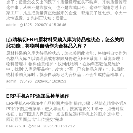
桌子：质量怎么又出问题了？质量经理低头不吭声。其实质量管理
这件事，从来不是靠救火，也不是靠喊口号。这些年我辅导过上百
家工厂，凡是把质量真正做起来的企业，都走完了这七步。今天一
次性说透。1.先纠正认知：质量...
admin
1825
2026/7/14 15:36:46
[点晴模切ERP]原材料采购入库为待品检状态，怎么关闭
此功能，将物料自动作为合格品入库？
原材料采购入库为待品检状态，怎么关闭此功能，将物料自动作为
合格品入库？以管理员或有权限身份进入ERP系统-》系统管理-》
物料管理-》物料信息维护：找到此物料：在物料基础信息维护
中，找到“入库需要品检”，改为：“否（已合格品入库）”，以后此
物料采购入库时，就会自动标记为合格品，不会生成待品检单了。
admin
5496
2026/4/17 16:36:53
ERP手机APP添加品检单操作
ERP手机APP添加生产品检图片操作 操作步骤：登陆点晴业务通A
PP如下图点击菜单：进入界面后，搜索需要的工单号，点击对应
按钮，如下图进入界面后，点击栏位选择手机上的图片 选中后，
回到原界面点击“上传提交”完成
814877518
5214
2026/3/10 15:12:12