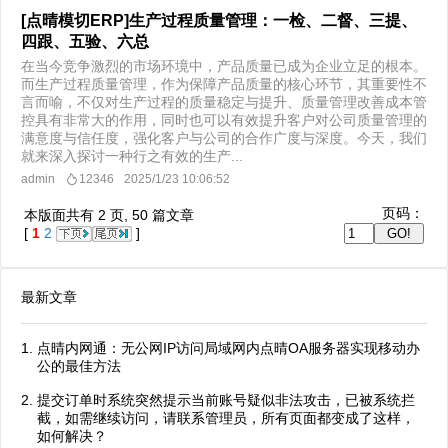
[点晴模切ERP]生产过程质量管理：一检、二督、三提、
四跟、五验、六总
在当今竞争激烈的市场环境中，产品质量已成为企业立足的根本。
而生产过程质量管理，作为保障产品质量的核心环节，其重要性不
言而喻，不仅对生产过程的质量稳定与提升、质量管理改善成本管
控具有非常大的作用，同时也可以有效提升客户对公司质量管理的
满意度与信任度，强化客户与公司的合作广度与深度。今天，我们
就来深入探讨一种行之有效的生产...
admin
12346
2025/1/23 10:06:52
页码：
本版面共有
2
页,
50
篇文章
[
1
2
]
最新文章
点晴内网通：无公网IP访问局域网内点晴OA服务器实现移动办
公的最佳方法
提交订单时系统突然提示当前账号疑似非法攻击，已被系统拦
截，如需继续访问，请联系管理员，所有页面都变成了这样，
如何解决？