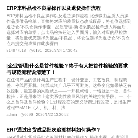
ERP来料品检不良品操作以及退货操作流程
ERP来料品检不良品操作以及退货操作流程 此步骤由品质人员操
作品质做品检单，直接将对应的质量状态改成废品，将仓位选择到
退货仓/不良仓操作步骤：品质管理-新增采购品检单进入界面后，
选择对应的单据，点击品检按钮进入界面后，输入对应的品检数
量，将质量状态选择为废品/不良品，将仓位选择为退货仓/不良仓
点击提交完成操作此步骤由...
814877518
6191
2026/2/24 17:30:42
[企业管理]什么是首件检验？终于有人把首件检验的要求
与规范流程说清楚了！
在任何产品的设计与生产过程中，设计变更、工艺改良、制程调
整、停线再开机、转线或转产几乎不可避免。这些变化如果缺乏有
效控制，最直接的风险就是——一开机就错，一错就是一批。首件
检验，正是用来防止这类系统性质量风险的关键控制手段。一、什
么是首件及首件检验？1.过程改变的定义所谓过程改变，是指生产
过程中5M1E（人、机、料、法...
admin
6696
2026/1/22 13:20:52
ERP通过出货成品批次追溯材料如何操作？
ERP通过出货成品批次追溯材料如何操作？ 操作步骤：仓库管理-