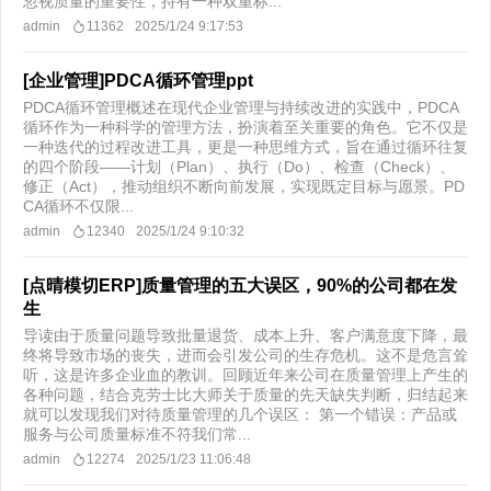
忽视质量的重要性，持有一种双重标...
admin
11362
2025/1/24 9:17:53
[企业管理]PDCA循环管理ppt
PDCA循环管理概述在现代企业管理与持续改进的实践中，PDCA
循环作为一种科学的管理方法，扮演着至关重要的角色。它不仅是
一种迭代的过程改进工具，更是一种思维方式，旨在通过循环往复
的四个阶段——计划（Plan）、执行（Do）、检查（Check）、
修正（Act），推动组织不断向前发展，实现既定目标与愿景。PD
CA循环不仅限...
admin
12340
2025/1/24 9:10:32
[点晴模切ERP]质量管理的五大误区，90%的公司都在发
生
导读由于质量问题导致批量退货、成本上升、客户满意度下降，最
终将导致市场的丧失，进而会引发公司的生存危机。这不是危言耸
听，这是许多企业血的教训。回顾近年来公司在质量管理上产生的
各种问题，结合克劳士比大师关于质量的先天缺失判断，归结起来
就可以发现我们对待质量管理的几个误区： 第一个错误：产品或
服务与公司质量标准不符我们常...
admin
12274
2025/1/23 11:06:48