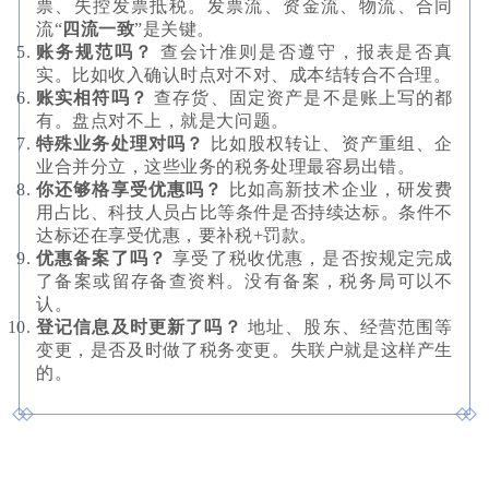
票、失控发票抵税。发票流、资金流、物流、合同
流“
四流一致
”是关键。
账务规范吗？
查会计准则是否遵守，报表是否真
实。比如收入确认时点对不对、成本结转合不合理。
账实相符吗？
查存货、固定资产是不是账上写的都
有。盘点对不上，就是大问题。
特殊业务处理对吗？
比如股权转让、资产重组、企
业合并分立，这些业务的税务处理最容易出错。
你还够格享受优惠吗？
比如高新技术企业，研发费
用占比、科技人员占比等条件是否持续达标。条件不
达标还在享受优惠，要补税+罚款。
优惠备案了吗？
享受了税收优惠，是否按规定完成
了备案或留存备查资料。没有备案，税务局可以不
认。
登记信息及时更新了吗？
地址、股东、经营范围等
变更，是否及时做了税务变更。失联户就是这样产生
的。