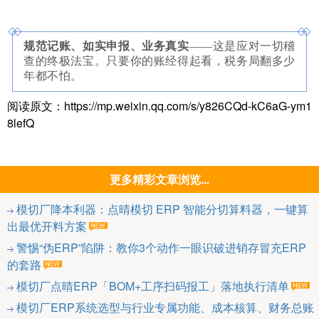
规范记账、如实申报、业务真实
——这是应对一切稽
查的终极法宝。只要你的账经得起看，税务局翻多少
年都不怕。
阅读原文：https://mp.weixin.qq.com/s/y826CQd-kC6aG-ym1
8lefQ
更多精彩文章浏览...
模切厂降本利器：点晴模切 ERP 智能分切算料器，一键算
出最优开料方案
警惕“伪ERP”陷阱：教你3个动作一眼识破进销存冒充ERP
的套路
模切厂点晴ERP「BOM+工序扫码报工」落地执行清单
模切厂ERP系统选型与行业专属功能、成本核算、财务总账