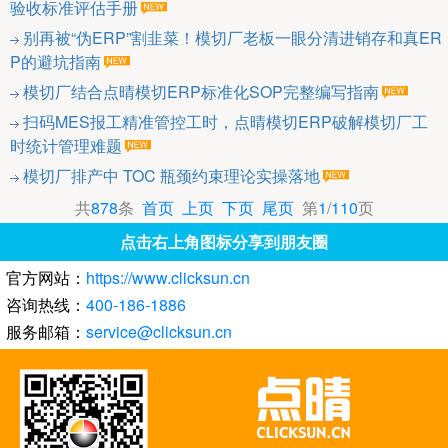
验收标准评估手册
别再被“伪ERP”割韭菜！模切厂老板一眼分清进销存和真ER
P的避坑指南
模切厂结合点晴模切ERP标准化SOP完整编写指南
扫码MES报工精准管控工时，点晴模切ERP破解模切厂工
时统计管理难题
模切厂排产中 TOC 瓶颈约束理论实操落地
共
878
条
首页
上页
下页
尾页
第
1
/
110
页
点击右上角图标分享到朋友圈
官方网站：
https://www.clicksun.cn
咨询热线：
400-186-1886
服务邮箱：
service@clicksun.cn