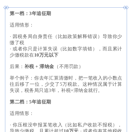
第一档：3年追征期
适用情形：
· 因税务局自身责任（比如政策解释错误）导致你少
缴了税
· 或者你只是计算失误（比如数字填错），而且累计
少缴税款在
10万元以下
后果：
补税 + 滞纳金
（不用罚款）
举个例子：你去年汇算清缴时，把一笔收入的小数点
往后移了一位，少交了5万税款。这种情况属于计算
失误，税务局只追3年，补税+滞纳金就行。
第二档：5年追征期
适用情形：
· 你压根没申报某笔收入（比如私户收款不报税），
导致少缴税，且累计超过
10万元
· 或者你有其他税收