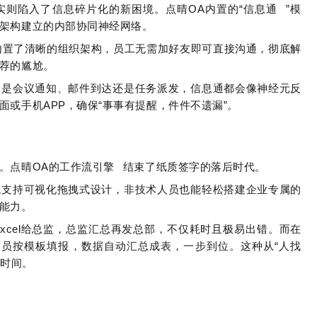
实则陷入了信息碎片化的新困境。点晴OA内置的“
信息通
”模
架构建立的内部协同神经网络。
内置了清晰的组织架构，员工无需加好友即可直接沟通，彻底解
荐的尴尬。
论是会议通知、邮件到达还是任务派发，信息通都会像神经元反
或手机APP，确保“事事有提醒，件件不遗漏”。
。点晴OA的
工作流引擎
结束了纸质签字的落后时代。
统支持可视化拖拽式设计，非技术人员也能轻松搭建企业专属的
能力。
xcel给总监，总监汇总再发总部，不仅耗时且极易出错。而在
务员按模板填报，数据自动汇总成表，一步到位。这种从“人找
少时间。