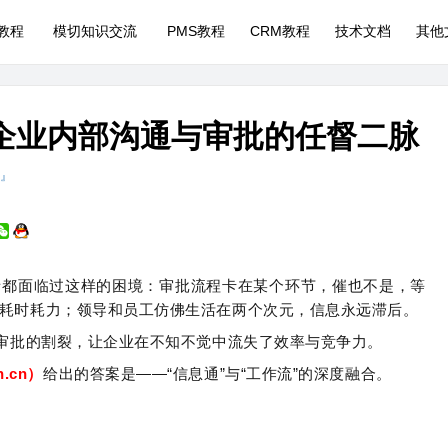
P教程
模切知识交流
PMS教程
CRM教程
技术文档
其他
企业内部沟通与审批的任督二脉
 』
者都面临过这样的困境：审批流程卡在某个环节，催也不是，等
耗时耗力；领导和员工仿佛生活在两个次元，信息永远滞后。
与审批的割裂，让企业在不知不觉中流失了效率与竞争力。
un.cn）
给出的答案是——“信息通”与“工作流”的深度融合。